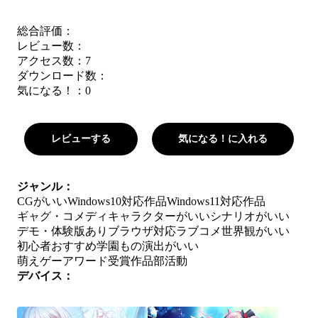
総合評価：
レビュー数：
アクセス数：7
ダウンロード数：
気になる！：
0
レビューする
気になる！に入れる
ジャンル：
CGがいい
Windows10対応作品
Windows11対応作品
ギャグ・コメディ
キャラクターがいい
シナリオがいい
デモ・体験版あり
ブラウザ対応
ラブコメ
世界観がいい
初心者おすすめ
学園もの
演出がいい
萌えゲーアワード受賞作品
部活動
デバイス：