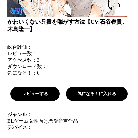
かわいくない兄貴を喘がす方法【CV:石谷春貴、
木島隆一】
総合評価：
レビュー数：
アクセス数：3
ダウンロード数：
気になる！：
0
レビューする
気になる！に入れる
ジャンル：
BLゲーム
女性向け
恋愛
音声作品
デバイス：