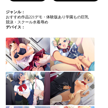
ジャンル：
おすすめ作品221
デモ・体験版あり
学園もの
巨乳
競泳・スクール水着
辱め
デバイス：