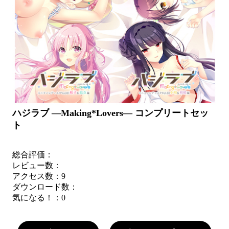
ハジラブ ―Making*Lovers― コンプリートセッ
ト
総合評価：
レビュー数：
アクセス数：9
ダウンロード数：
気になる！：
0