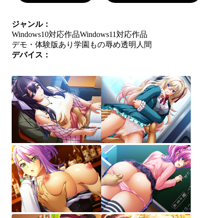
ジャンル：
Windows10対応作品
Windows11対応作品
デモ・体験版あり
学園もの
辱め
透明人間
デバイス：