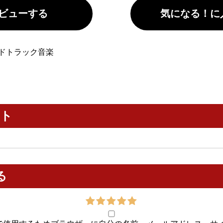
ビューする
気になる！に
ドトラック
音楽
ント
る