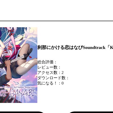
刹那にかける恋はなびSoundtrack「K
総合評価：
レビュー数：
アクセス数：2
ダウンロード数：
気になる！：
0