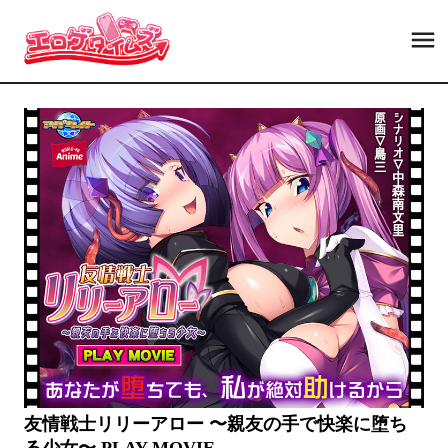
友情戦士リリーアロー 〜親友の手で快楽に堕ち