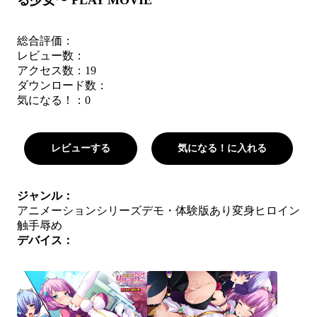
る少女〜 PLAY MOVIE
総合評価：
レビュー数：
アクセス数：19
ダウンロード数：
気になる！：
0
レビューする
気になる！に入れる
ジャンル：
アニメーションシリーズ
デモ・体験版あり
変身ヒロイン
触手
辱め
デバイス：