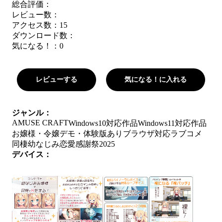
総合評価：
レビュー数：
アクセス数：15
ダウンロード数：
気になる！：
0
レビューする
気になる！に入れる
ジャンル：
AMUSE CRAFT
Windows10対応作品
Windows11対応作品
お嬢様・令嬢
デモ・体験版あり
ブラウザ対応
ラブコメ
同棲
幼なじみ
恋愛
感謝祭2025
デバイス：