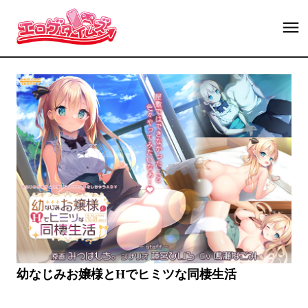
幼なじみお嬢様とHでヒミツな同棲生活