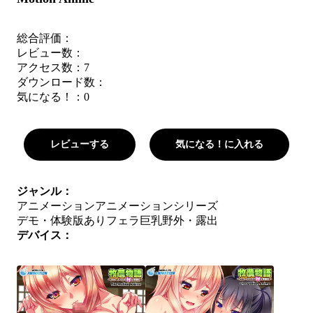
総合評価：
レビュー数：
アクセス数：7
ダウンロード数：
気になる！：
0
レビューする
気になる！に入れる
ジャンル：
アニメーション
アニメーションシリーズ
デモ・体験版あり
フェラ
巨乳
野外・露出
デバイス：