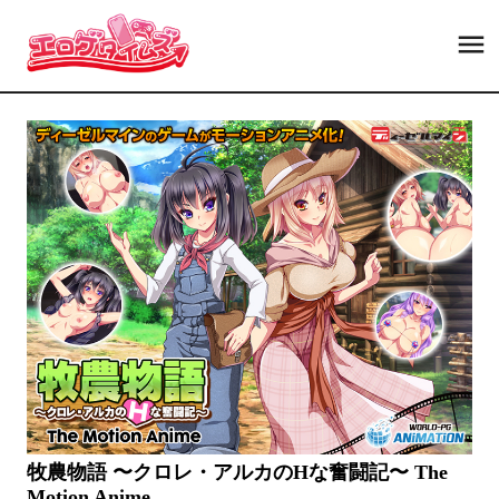
牧農物語 〜クロレ・アルカのHな奮闘記〜 The
Motion Anime