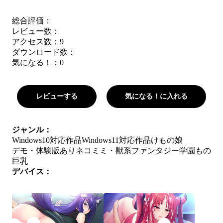
総合評価：
レビュー数：
アクセス数：9
ダウンロード数：
気になる！：
0
レビューする
気になる！に入れる
ジャンル：
Windows10対応作品
Windows11対応作品
けもの娘
デモ・体験版あり
ネコミミ・獣系
ファンタジー
学園もの
巨乳
デバイス：