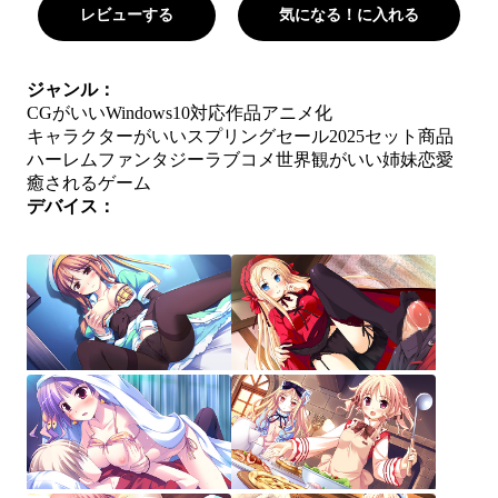
レビューする
気になる！に入れる
ジャンル：
CGがいい
Windows10対応作品
アニメ化
キャラクターがいい
スプリングセール2025
セット商品
ハーレム
ファンタジー
ラブコメ
世界観がいい
姉妹
恋愛
癒されるゲーム
デバイス：