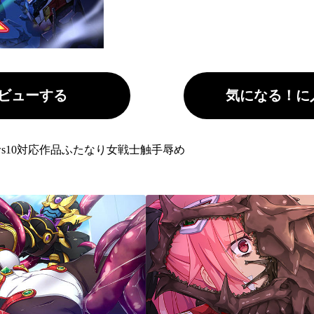
ビューする
気になる！に
ows10対応作品
ふたなり
女戦士
触手
辱め