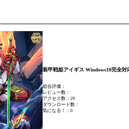
装甲戦姫アイギス Windows10完全
総合評価：
レビュー数：
アクセス数：29
ダウンロード数：
気になる！：
0