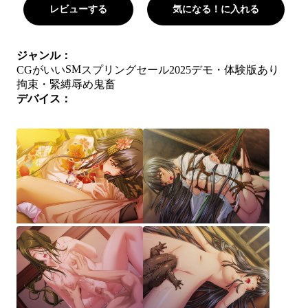
レビューする
気になる！に入れる
ジャンル：
SM
CGがいい
スプリングセール2025
デモ・体験版あり
拘束・緊縛
辱め
鬼畜
デバイス：