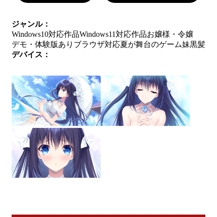
ジャンル：
Windows10対応作品
Windows11対応作品
お嬢様・令嬢
デモ・体験版あり
ブラウザ対応
夏が舞台のゲーム
妹
黒髪
デバイス：