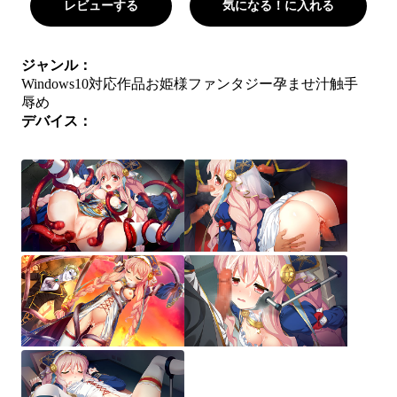
レビューする
気になる！に入れる
ジャンル：
Windows10対応作品
お姫様
ファンタジー
孕ませ
汁
触手
辱め
デバイス：