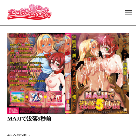
MAJIで没落5秒前