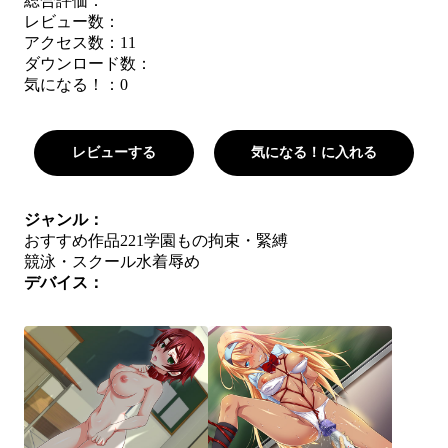
総合評価：
レビュー数：
アクセス数：11
ダウンロード数：
気になる！：
0
レビューする
気になる！に入れる
ジャンル：
おすすめ作品221
学園もの
拘束・緊縛
競泳・スクール水着
辱め
デバイス：