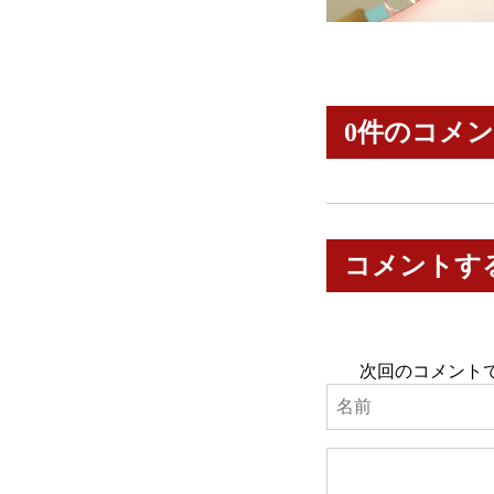
0件のコメ
コメントす
次回のコメント