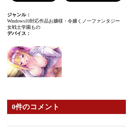
ジャンル：
Windows10対応作品
お嬢様・令嬢
くノ一
ファンタジー
女戦士
学園もの
デバイス：
0件のコメント